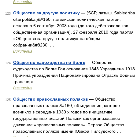
Википедия
Общество за другую политику
— (SCP, латыш. Sabiedrība
123
citai politikai)&#160; латвийская политическая партия,
основана 6 сентября 2008 года (до того действовала как
общественная организация). 27 февраля 2010 года партия
«Общество за другую политику» на общем
собрании&#8230; …
Википедия
Общество пароходства по Волге
— Общество
124
судоходства по Волге Год основания 1843 Упразднена 1918
Причина упразднения Национализирована Отрасль Водный
транспорт …
Википедия
Общество православных поляков
— Общество
125
православных поляков&#160; объединение, которое
возникло в середине 1930 х годов по инициативе
государственных властей Польши как организованое
движение «православных поляков». Первое Общество
православных поляков имени Юзефа Пилсудского …